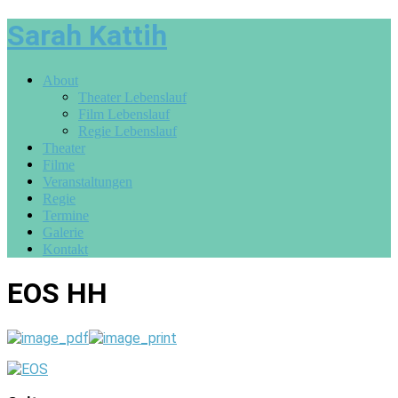
Sarah Kattih
About
Theater Lebenslauf
Film Lebenslauf
Regie Lebenslauf
Theater
Filme
Veranstaltungen
Regie
Termine
Galerie
Kontakt
EOS HH