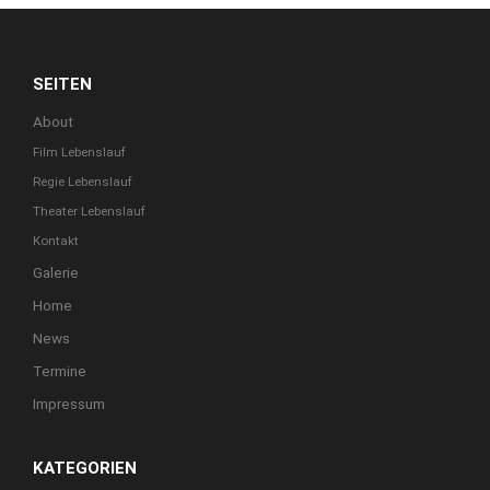
SEITEN
About
Film Lebenslauf
Regie Lebenslauf
Theater Lebenslauf
Kontakt
Galerie
Home
News
Termine
Impressum
KATEGORIEN